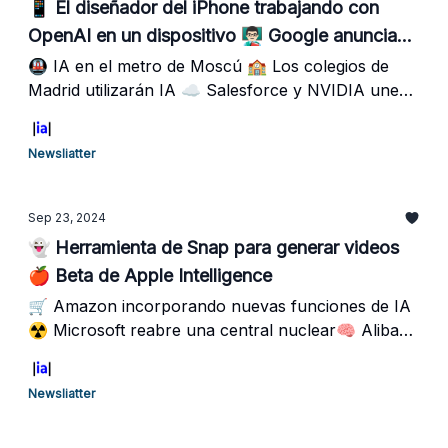
📱 El diseñador del iPhone trabajando con
OpenAI en un dispositivo 👨🏻‍🏫 Google anuncia
un fondo para educación en IA
🚇 IA en el metro de Moscú 🏫 Los colegios de
Madrid utilizarán IA ☁️ Salesforce y NVIDIA unen
fuerzas
Newsliatter
Sep 23, 2024
👻 Herramienta de Snap para generar videos
🍎 Beta de Apple Intelligence
🛒 Amazon incorporando nuevas funciones de IA
☢️ Microsoft reabre una central nuclear🧠 Alibaba
lanza más de 100 modelos de IA de código abierto
Newsliatter