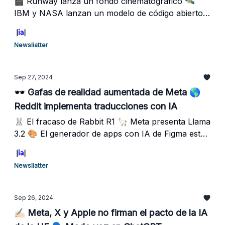
🎬 Runway lanza un fondo cinematográfico 🛰️
IBM y NASA lanzan un modelo de código abierto
🗣️ Meta traducirá automáticamente Reels a varios
idiomas
Newsliatter
Sep 27, 2024
🕶️ Gafas de realidad aumentada de Meta 🌎
Reddit implementa traducciones con IA
🐰 El fracaso de Rabbit R1 🦙 Meta presenta Llama
3.2 🎨 El generador de apps con IA de Figma está
de vuelta
Newsliatter
Sep 26, 2024
✍🏻 Meta, X y Apple no firman el pacto de la IA