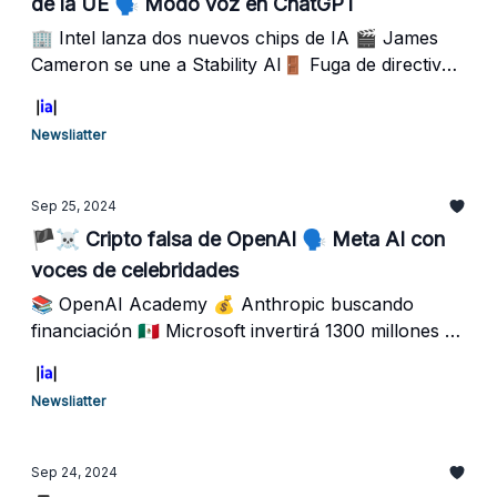
de la UE 🗣️ Modo voz en ChatGPT
🏢 Intel lanza dos nuevos chips de IA 🎬 James
Cameron se une a Stability AI🚪 Fuga de directivos
en OpenAI
Newsliatter
Sep 25, 2024
🏴‍☠️ Cripto falsa de OpenAI 🗣️ Meta AI con
voces de celebridades
📚 OpenAI Academy 💰 Anthropic buscando
financiación 🇲🇽 Microsoft invertirá 1300 millones en
México
Newsliatter
Sep 24, 2024