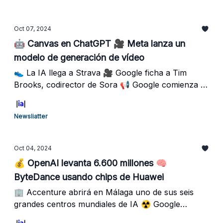
Oct 07, 2024
🤖 Canvas en ChatGPT 🎥 Meta lanza un
modelo de generación de vídeo
👟 La IA llega a Strava 🎥 Google ficha a Tim
Brooks, codirector de Sora 📢 Google comienza a
integrar anuncios en las IA Overviews
Newsliatter
Oct 04, 2024
💰 OpenAI levanta 6.600 millones 🧠
ByteDance usando chips de Huawei
🏢 Accenture abrirá en Málaga uno de sus seis
grandes centros mundiales de IA ☢️ Google
considerando la energía nuclear 💻 Nuevos