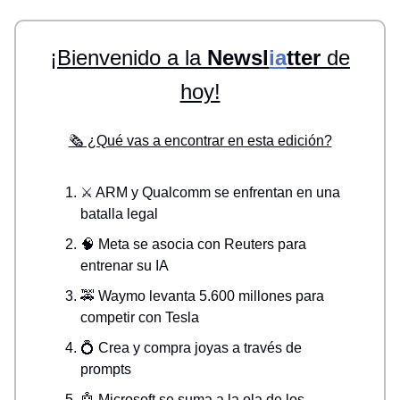
¡Bienvenido a la
Newsl
ia
tter
de
hoy!
🗞️ ¿Qué vas a encontrar en esta edición?
⚔️ ARM y Qualcomm se enfrentan en una
batalla legal
🧠 Meta se asocia con Reuters para
entrenar su IA
🚕 Waymo levanta 5.600 millones para
competir con Tesla
💍 Crea y compra joyas a través de
prompts
🤖 Microsoft se suma a la ola de los