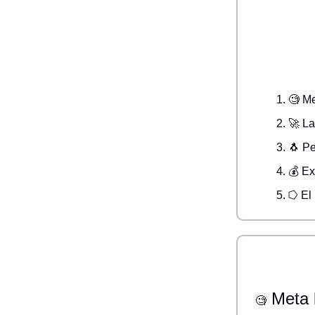
🧐 Me
🚀 La
🐧 Pe
💰 E
⭔ El 
Meta l
🧐