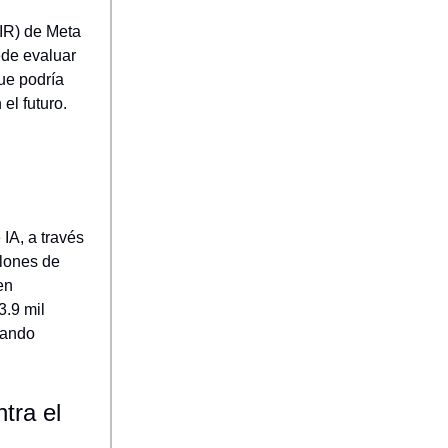
AIR) de Meta
ede evaluar
que podría
el futuro.
 IA, a través
llones de
en
3.9 mil
cando
tra el