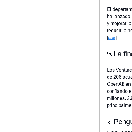
El departam
ha lanzado 
y mejorar l
reducir la n
[
link
]
La fin
🚀
Los Venture 
de 206 acuer
OpenAI) en 
confiando en
millones, 2
principalmen
Pengui
🐧