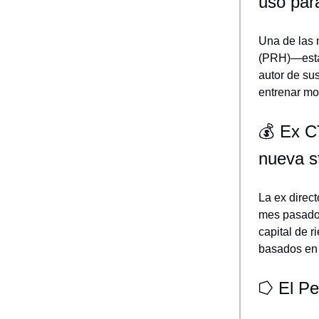
uso par
Una de las 
(PRH)—está 
autor de sus
entrenar mo
💰 Ex C
nueva s
La ex direc
mes pasado,
capital de r
basados en 
⭔ El Pe