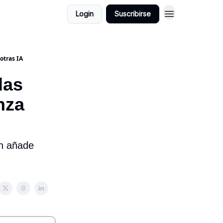
Login
Suscribirse
otras IA
las
nza
n añade