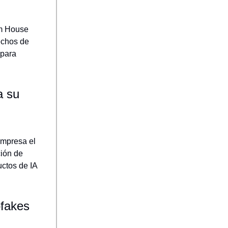
om House
echos de
 para
a su
empresa el
ión de
uctos de IA
pfakes