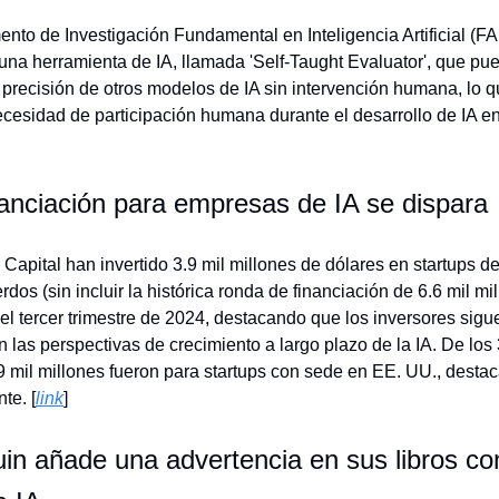
ento de Investigación Fundamental en Inteligencia Artificial (F
una herramienta de IA, llamada 'Self-Taught Evaluator', que pu
a precisión de otros modelos de IA sin intervención humana, lo 
ecesidad de participación humana durante el desarrollo de IA en 
anciación para empresas de IA se dispara
Capital han invertido 3.9 mil millones de dólares en startups de
dos (sin incluir la histórica ronda de financiación de 6.6 mil mi
el tercer trimestre de 2024, destacando que los inversores sigu
 las perspectivas de crecimiento a largo plazo de la IA. De los 
.9 mil millones fueron para startups con sede en EE. UU., desta
te. [
link
]
n añade una advertencia en sus libros con