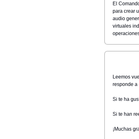
El Comando
para crear 
audio gener
virtuales i
operaciones 
Leemos vues
responde a 
Si te ha gu
Si te han re
¡Muchas gra