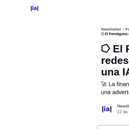
Newsliatter
Po
⭔ El Pentágono 
⭔ El 
redes
una I
🚀 La fina
una advert
Newsli
22 de