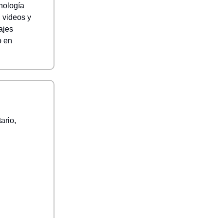
nología
, videos y
ajes
o en
ario,