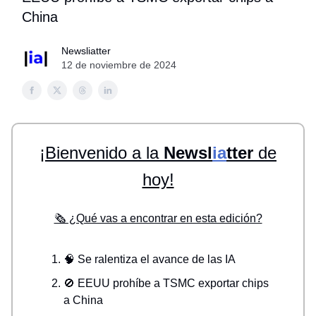
China
Newsliatter
12 de noviembre de 2024
¡Bienvenido a la
Newsl
ia
tter
de
hoy!
🗞️ ¿Qué vas a encontrar en esta edición?
🧠 Se ralentiza el avance de las IA
🚫 EEUU prohíbe a TSMC exportar chips
a China