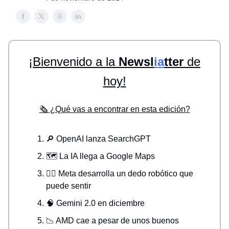
¡Bienvenido a la
Newsl
ia
tter
de
hoy!
🗞️ ¿Qué vas a encontrar en esta edición?
🔎 OpenAI lanza SearchGPT
🗺️ La IA llega a Google Maps
👆🏻 Meta desarrolla un dedo robótico que
puede sentir
🧠 Gemini 2.0 en diciembre
📉 AMD cae a pesar de unos buenos