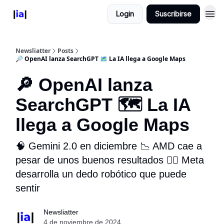
Login
Suscribirse
Newsliatter
Posts
🔎 OpenAI lanza SearchGPT 🗺️ La IA llega a Google Maps
🔎 OpenAI lanza
SearchGPT 🗺️ La IA
llega a Google Maps
🧠 Gemini 2.0 en diciembre 📉 AMD cae a
pesar de unos buenos resultados 👆🏻 Meta
desarrolla un dedo robótico que puede
sentir
Newsliatter
4 de noviembre de 2024