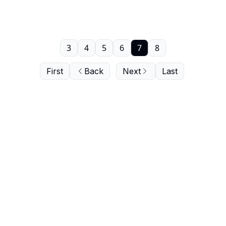
3
4
5
6
7
8
First
Back
Next
Last