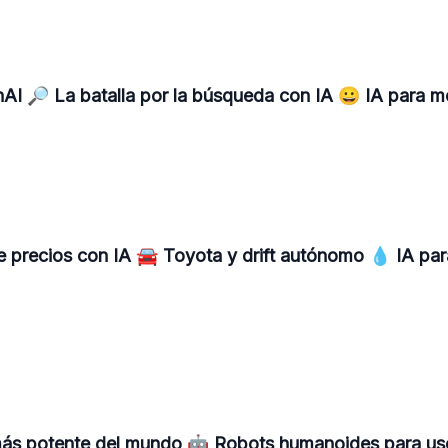
🔎 La batalla por la búsqueda con IA 😀 IA para mo
e precios con IA 🚘 Toyota y drift autónomo 💧 IA para
más potente del mundo 🤖 Robots humanoides para us