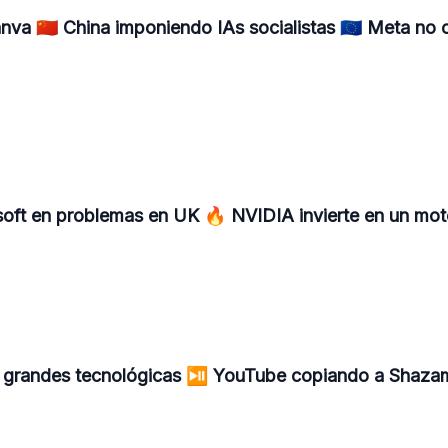
va 🇨🇳 China imponiendo IAs socialistas 🇪🇺 Meta no
 Microsoft en problemas en UK 🔥 NVIDIA invierte en un m
s grandes tecnológicas ⏯️ YouTube copiando a Shaza